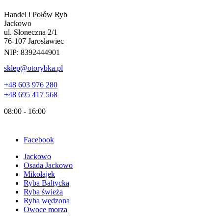
Handel i Połów Ryb
Jackowo
ul. Słoneczna 2/1
76-107 Jarosławiec
NIP:
8392444901
sklep@otorybka.pl
+48 603 976 280
+48 695 417 568
08:00 - 16:00
Facebook
Jackowo
Osada Jackowo
Mikołajek
Ryba Bałtycka
Ryba świeża
Ryba wędzona
Owoce morza