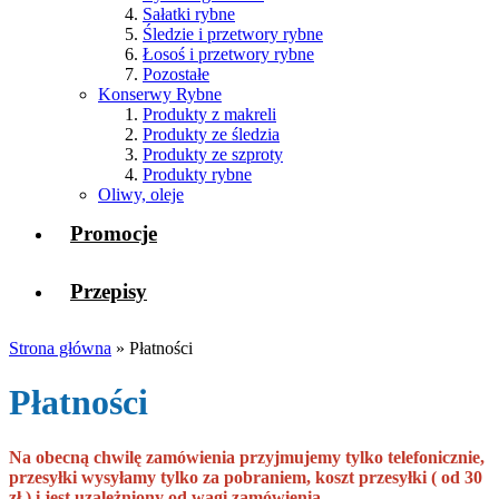
Sałatki rybne
Śledzie i przetwory rybne
Łosoś i przetwory rybne
Pozostałe
Konserwy Rybne
Produkty z makreli
Produkty ze śledzia
Produkty ze szproty
Produkty rybne
Oliwy, oleje
Promocje
Przepisy
Strona główna
»
Płatności
Płatności
Na obecną chwilę zamówienia przyjmujemy tylko telefonicznie,
przesyłki wysyłamy tylko za pobraniem, koszt przesyłki ( od 30
zł ) i jest uzależniony od wagi zamówienia.