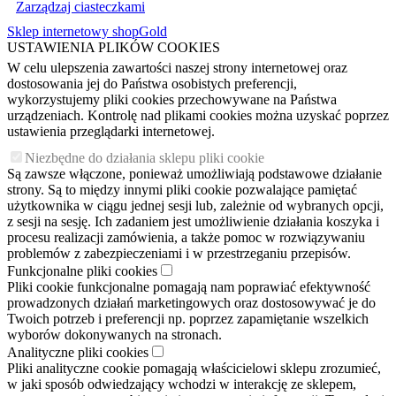
Zarządzaj ciasteczkami
Sklep internetowy shopGold
USTAWIENIA PLIKÓW COOKIES
W celu ulepszenia zawartości naszej strony internetowej oraz
dostosowania jej do Państwa osobistych preferencji,
wykorzystujemy pliki cookies przechowywane na Państwa
urządzeniach. Kontrolę nad plikami cookies można uzyskać poprzez
ustawienia przeglądarki internetowej.
Niezbędne do działania sklepu pliki cookie
Są zawsze włączone, ponieważ umożliwiają podstawowe działanie
strony. Są to między innymi pliki cookie pozwalające pamiętać
użytkownika w ciągu jednej sesji lub, zależnie od wybranych opcji,
z sesji na sesję. Ich zadaniem jest umożliwienie działania koszyka i
procesu realizacji zamówienia, a także pomoc w rozwiązywaniu
problemów z zabezpieczeniami i w przestrzeganiu przepisów.
Funkcjonalne pliki cookies
Pliki cookie funkcjonalne pomagają nam poprawiać efektywność
prowadzonych działań marketingowych oraz dostosowywać je do
Twoich potrzeb i preferencji np. poprzez zapamiętanie wszelkich
wyborów dokonywanych na stronach.
Analityczne pliki cookies
Pliki analityczne cookie pomagają właścicielowi sklepu zrozumieć,
w jaki sposób odwiedzający wchodzi w interakcję ze sklepem,