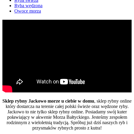
Ryba świeża
Ryba wędzona
Owoce morza
Sklep rybny Jackowo morze u ciebie w domu
, sklep rybny online
który dostarcza na terenie całej polski świeże oraz wędzone ryby.
Jackowo to nie tylko sklep rybny online. Posiadamy swój kuter
poławiający w akwenie Morza Bałtyckiego. Jesteśmy zespołem
rodzinnym z wieloletnią tradycją. Spróbuj już dziś naszych ryb i
przysmaków rybnych prosto z kutra!