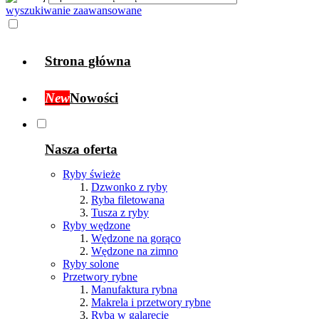
wyszukiwanie zaawansowane
Strona główna
New
Nowości
Nasza oferta
Ryby świeże
Dzwonko z ryby
Ryba filetowana
Tusza z ryby
Ryby wędzone
Wędzone na gorąco
Wędzone na zimno
Ryby solone
Przetwory rybne
Manufaktura rybna
Makrela i przetwory rybne
Ryba w galarecie